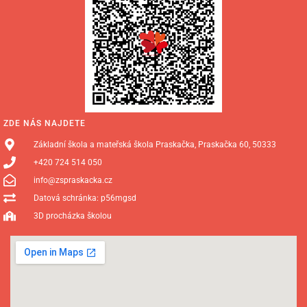
ZDE NÁS NAJDETE
Základní škola a mateřská škola Praskačka, Praskačka 60, 50333
+420 724 514 050
info@zspraskacka.cz
Datová schránka: p56mgsd
3D procházka školou