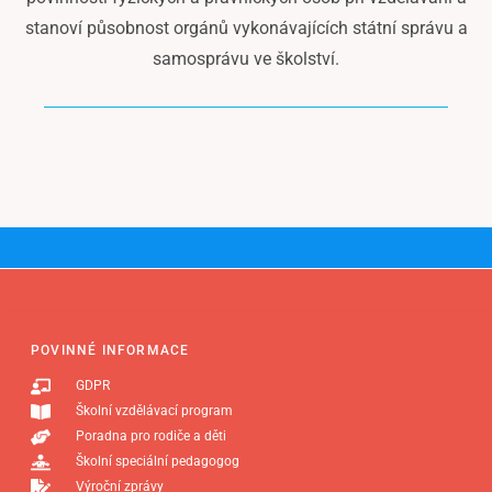
stanoví působnost orgánů vykonávajících státní správu a
samosprávu ve školství.
POVINNÉ INFORMACE
GDPR
Školní vzdělávací program
Poradna pro rodiče a děti
Školní speciální pedagogog
Výroční zprávy