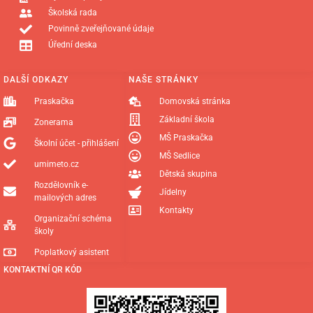
Školská rada
Povinně zveřejňované údaje
Úřední deska
DALŠÍ ODKAZY
NAŠE STRÁNKY
Praskačka
Domovská stránka
Základní škola
Zonerama
MŠ Praskačka
Školní účet - přihlášení
MŠ Sedlice
umimeto.cz
Dětská skupina
Rozdělovník e-
Jídelny
mailových adres
Kontakty
Organizační schéma
školy
Poplatkový asistent
KONTAKTNÍ QR KÓD