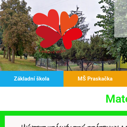
Základní škola
MŠ Praskačka
Mate