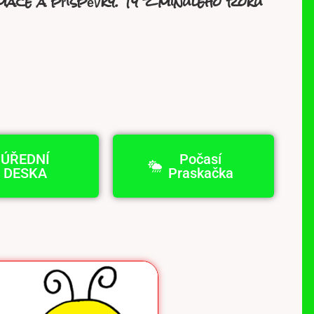
ace a příspěvky. Ty z minulého roku
ÚŘEDNÍ
Počasí
DESKA
Praskačka