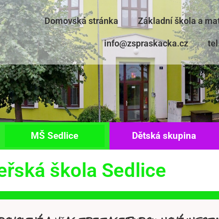
Domovská stránka
Základní škola a ma
info@zspraskacka.cz
te
MŠ Sedlice
Dětská skupina
řská škola Sedlice