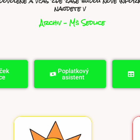
dovolené a včas zde zase budou nové inform
najdete v
Archiv – MŠ Sedlice
íček
Poplatkový
ce
asistent