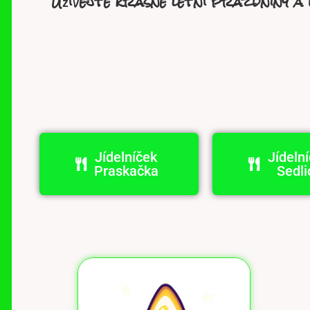
Užívejte krásné letní prázdniny a 
Jídelníček
Jídeln
Praskačka
Sedli