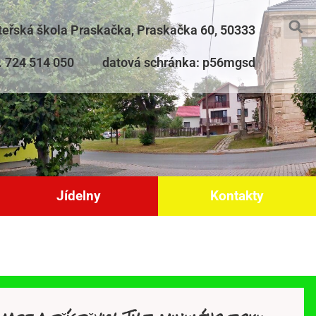
teřská škola Praskačka, Praskačka 60, 50333
l. 724 514 050
datová schránka: p56mgsd
Jídelny
Kontakty