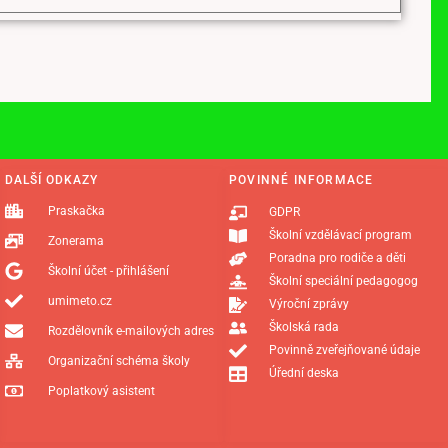
DALŠÍ ODKAZY
POVINNÉ INFORMACE
Praskačka
GDPR
Školní vzdělávací program
Zonerama
Poradna pro rodiče a děti
Školní účet - přihlášení
Školní speciální pedagogog
umimeto.cz
Výroční zprávy
Školská rada
Rozdělovník e-mailových adres
Povinně zveřejňované údaje
Organizační schéma školy
Úřední deska
Poplatkový asistent