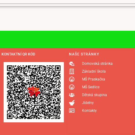
KONTAKTNÍ QR KÓD
NAŠE STRÁNKY
Domovská stránka
Základní škola
MŠ Praskačka
MŠ Sedlice
Dětská skupina
Jídelny
Kontakty