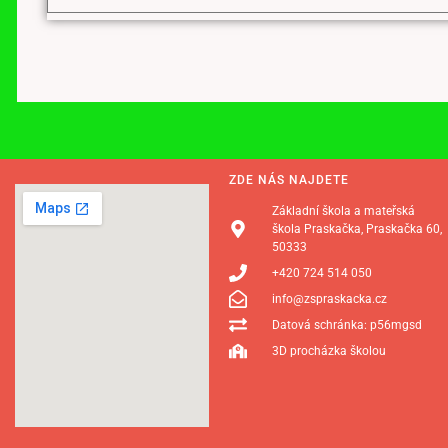
ZDE NÁS NAJDETE
Základní škola a mateřská
škola Praskačka, Praskačka 60,
50333
+420 724 514 050
info@zspraskacka.cz
Datová schránka: p56mgsd
3D procházka školou