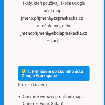
školy, kteří používají školní Google
účet (např.
jmeno.přijmení@zspraskacka.cz
–
zaměstnanci, nebo
jmenopřijmení@skolapraskacka.cz
– žáci).
1. Přihlášení do školního účtu
Google Workspace
Krok za krokem:
Otevřete webový prohlížeč (např.
Chrome, Edge, Safari).