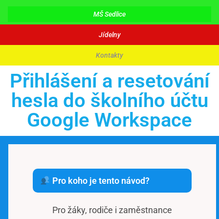
MŠ Sedlice
Jídelny
Kontakty
Přihlášení a resetování
hesla do školního účtu
Google Workspace
Pro koho je tento návod?
Pro žáky, rodiče i zaměstnance