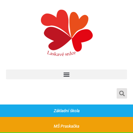
Základní škola a mateřská škola Praskačka, Praskačka 60, 50333
Základní škola
MŠ Praskačka