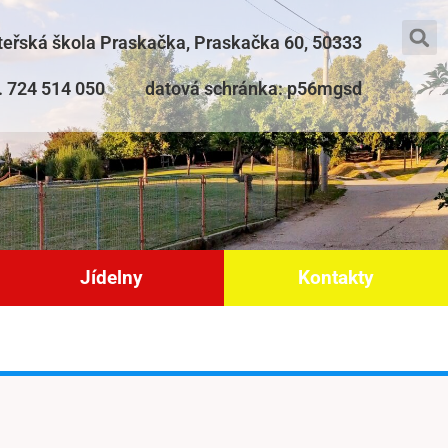
teřská škola Praskačka, Praskačka 60, 50333
l. 724 514 050
datová schránka: p56mgsd
Jídelny
Kontakty