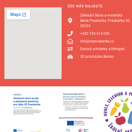
ZDE NÁS NAJDETE
Základní škola a mateřská
škola Praskačka, Praskačka 60,
50333
+420 724 514 050
info@zspraskacka.cz
Datová schránka: p56mgsd
3D procházka školou