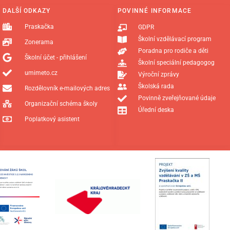
DALŠÍ ODKAZY
POVINNÉ INFORMACE
Praskačka
GDPR
Školní vzdělávací program
Zonerama
Poradna pro rodiče a děti
Školní účet - přihlášení
Školní speciální pedagogog
umimeto.cz
Výroční zprávy
Školská rada
Rozdělovník e-mailových adres
Povinně zveřejňované údaje
Organizační schéma školy
Úřední deska
Poplatkový asistent