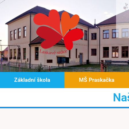
Základní škola
MŠ Praskačka
Naš