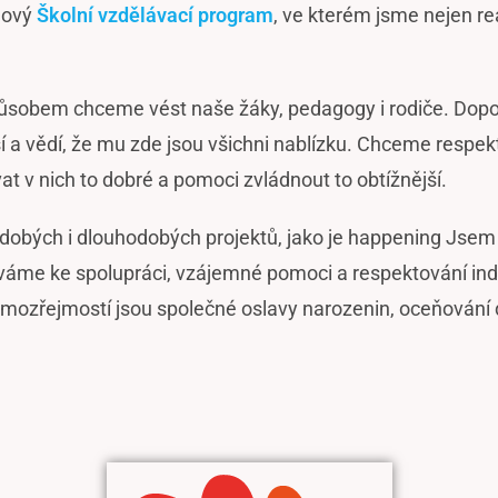
nový
Školní vzdělávací program
, ve kterém jsme nejen r
ůsobem chceme vést naše žáky, pedagogy i rodiče. Dopo
 a vědí, že mu zde jsou všichni nablízku. Chceme respekt
at v nich to dobré a pomoci zvládnout to obtížnější.
bých i dlouhodobých projektů, jako je happening Jsem la
váme ke spolupráci, vzájemné pomoci a respektování indi
mozřejmostí jsou společné oslavy narozenin, oceňování 