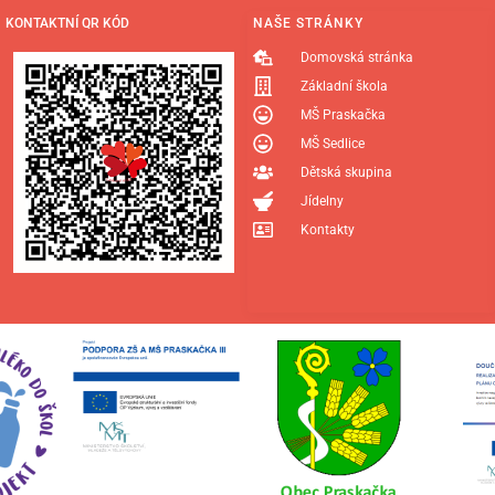
KONTAKTNÍ QR KÓD
NAŠE STRÁNKY
Domovská stránka
Základní škola
MŠ Praskačka
MŠ Sedlice
Dětská skupina
Jídelny
Kontakty