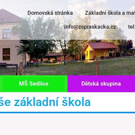
Domovská stránka
Základní škola a ma
info@zspraskacka.cz
te
MŠ Sedlice
Dětská skupina
e základní škola