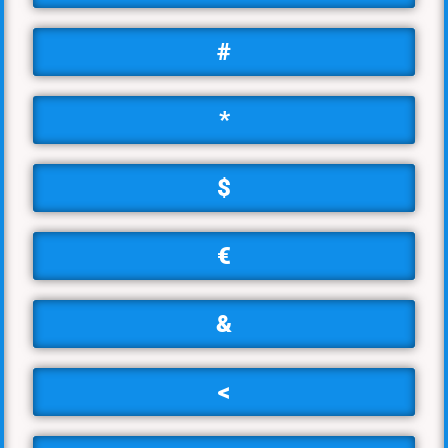
#
*
$
€
&
<