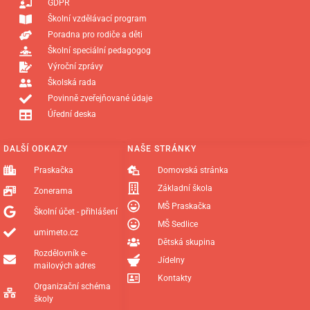
GDPR
Školní vzdělávací program
Poradna pro rodiče a děti
Školní speciální pedagogog
Výroční zprávy
Školská rada
Povinně zveřejňované údaje
Úřední deska
DALŠÍ ODKAZY
NAŠE STRÁNKY
Praskačka
Domovská stránka
Základní škola
Zonerama
MŠ Praskačka
Školní účet - přihlášení
MŠ Sedlice
umimeto.cz
Dětská skupina
Rozdělovník e-
Jídelny
mailových adres
Kontakty
Organizační schéma
školy