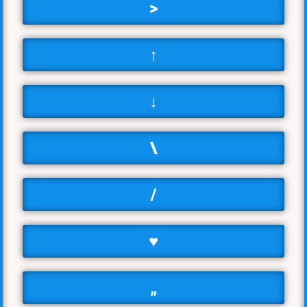
>
↑
↓
\
/
♥
„