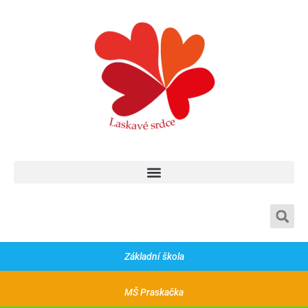
Základní škola a mateřská škola Praskačka, Praskačka 60, 50333
Základní škola
MŠ Praskačka