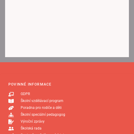
POVINNÉ INFORMACE
GDPR
Školní vzdělávací program
Poradna pro rodiče a děti
Školní speciální pedagogog
Výroční zprávy
Školská rada