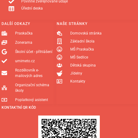
Povinně zveřejňované údaje
Úřední deska
DALŠÍ ODKAZY
NAŠE STRÁNKY
Praskačka
Domovská stránka
Základní škola
Zonerama
MŠ Praskačka
Školní účet - přihlášení
MŠ Sedlice
umimeto.cz
Dětská skupina
Rozdělovník e-
Jídelny
mailových adres
Kontakty
Organizační schéma
školy
Poplatkový asistent
KONTAKTNÍ QR KÓD