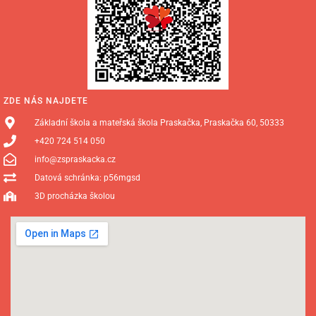
ZDE NÁS NAJDETE
Základní škola a mateřská škola Praskačka, Praskačka 60, 50333
+420 724 514 050
info@zspraskacka.cz
Datová schránka: p56mgsd
3D procházka školou