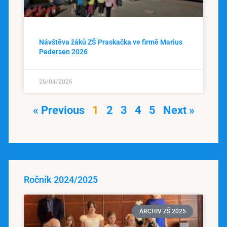
Návštěva žáků ZŠ Praskačka ve firmě Marius
Pedersen 2026
26/04/2026
« Previous
1
2
3
4
5
Next »
Ročník 2024/2025
ARCHIV ZŠ 2025