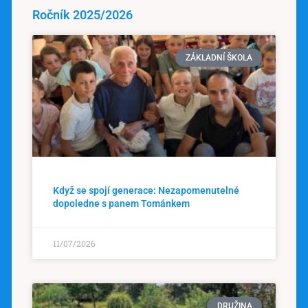
Ročník 2025/2026
ZÁKLADNÍ ŠKOLA
Když se spojí generace: Nezapomenutelné
dopoledne s panem Tománkem
11/07/2026
DRUŽINA