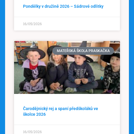
Pondělky v družině 2026 – Sádrové odlitky
16/05/2026
MATEŘSKÁ ŠKOLA PRASKAČKA
Čarodějnický rej a spaní předškoláků ve
školce 2026
16/05/2026