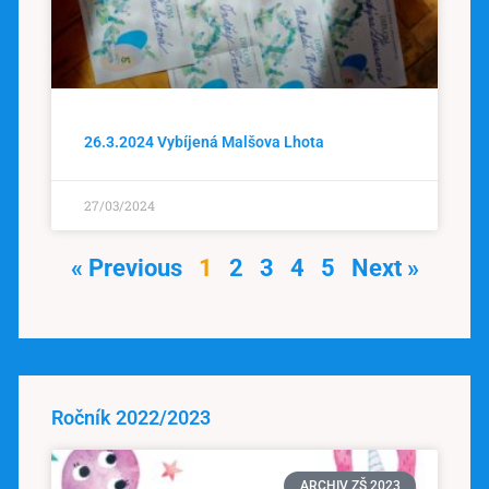
26.3.2024 Vybíjená Malšova Lhota
27/03/2024
« Previous
1
2
3
4
5
Next »
Ročník 2022/2023
ARCHIV ZŠ 2023