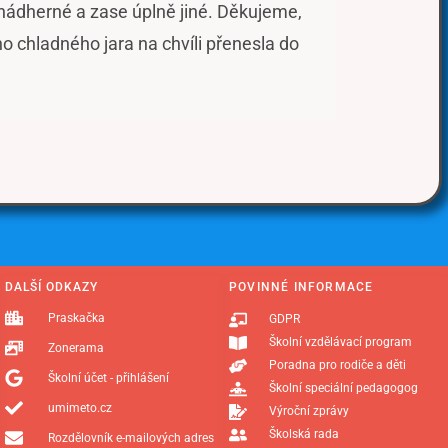
to nádherné a zase úplně jiné. Děkujeme,
eho chladného jara na chvíli přenesla do
DALŠÍ ODKAZY
POVINNÉ INFORMACE
Praskačka
GDPR
Školní vzdělávací program
Zonerama
Poradna pro rodiče a děti
Školní účet - přihlášení
Školní speciální pedagogog
umimeto.cz
Výroční zprávy
Školská rada
Rozdělovník e-mailových adres