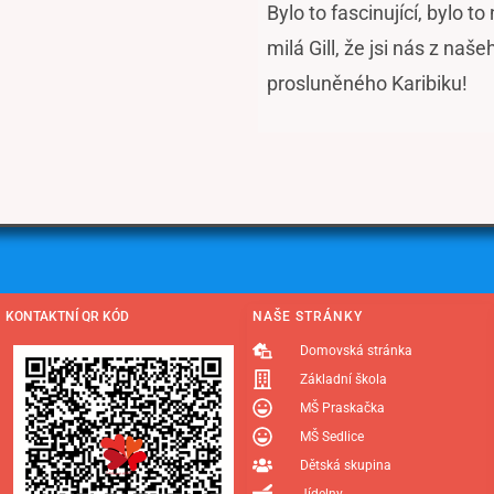
Bylo to fascinující, bylo 
milá Gill, že jsi nás z naš
prosluněného Karibiku!
KONTAKTNÍ QR KÓD
NAŠE STRÁNKY
Domovská stránka
Základní škola
MŠ Praskačka
MŠ Sedlice
Dětská skupina