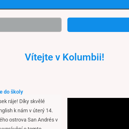
Vítejte v Kolumbii!
ce do školy
ek ráje! Díky skvělé
glish k nám v úterý 14.
nného ostrova San Andrés v
 vyprávění o tomto