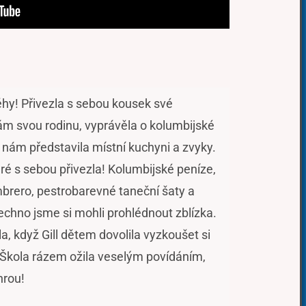
íběhy! Přivezla s sebou kousek své
ám svou rodinu, vyprávěla o kolumbijské
 nám představila místní kuchyni a zvyky.
eré s sebou přivezla! Kolumbijské peníze,
mbrero, pestrobarevné taneční šaty a
šechno jsme si mohli prohlédnout zblízka.
la, když Gill dětem dovolila vyzkoušet si
. Škola rázem ožila veselým povídáním,
hrou!