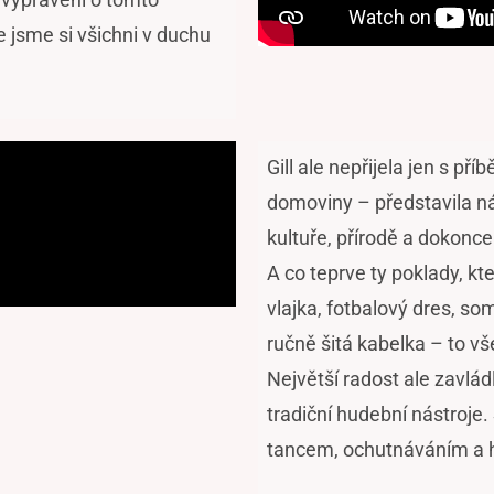
 jsme si všichni v duchu
Gill ale nepřijela jen s př
domoviny – představila n
kultuře, přírodě a dokonce
A co teprve ty poklady, kt
vlajka, fotbalový dres, so
ručně šitá kabelka – to v
Největší radost ale zavlád
tradiční hudební nástroje
tancem, ochutnáváním a 