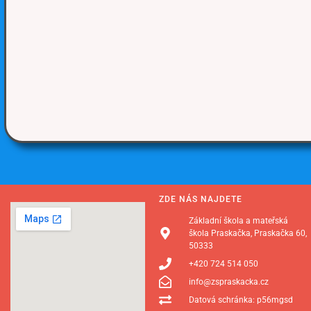
ZDE NÁS NAJDETE
Základní škola a mateřská
škola Praskačka, Praskačka 60,
50333
+420 724 514 050
info@zspraskacka.cz
Datová schránka: p56mgsd