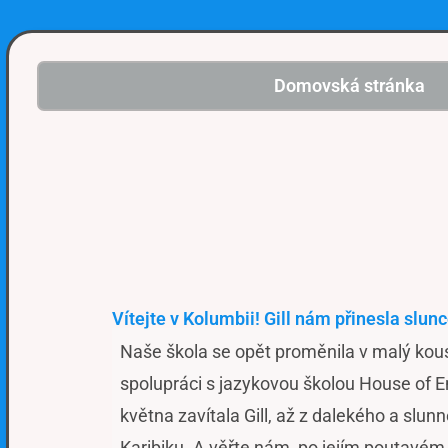
Domovská stránka
Vítejte v Kolumbii! Gill nám přinesla slun
Naše škola se opět proměnila v malý kous
spolupráci s jazykovou školou House of En
května zavítala Gill, až z dalekého a slu
Karibiku. A věřte nám, po jejím poutavém