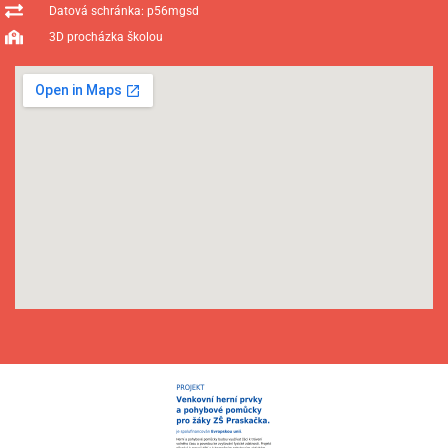
Datová schránka: p56mgsd
3D procházka školou