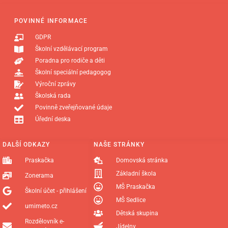
POVINNÉ INFORMACE
GDPR
Školní vzdělávací program
Poradna pro rodiče a děti
Školní speciální pedagogog
Výroční zprávy
Školská rada
Povinně zveřejňované údaje
Úřední deska
DALŠÍ ODKAZY
NAŠE STRÁNKY
Praskačka
Domovská stránka
Základní škola
Zonerama
MŠ Praskačka
Školní účet - přihlášení
MŠ Sedlice
umimeto.cz
Dětská skupina
Rozdělovník e-
Jídelny