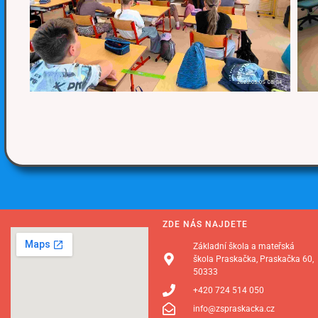
ZDE NÁS NAJDETE
Základní škola a mateřská
škola Praskačka, Praskačka 60,
50333
+420 724 514 050
info@zspraskacka.cz