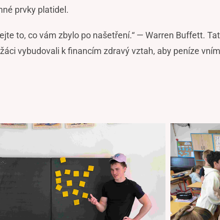
é prvky platidel.
cejte to, co vám zbylo po našetření.“ — Warren Buffett. Ta
áci vybudovali k financím zdravý vztah, aby peníze vnímal