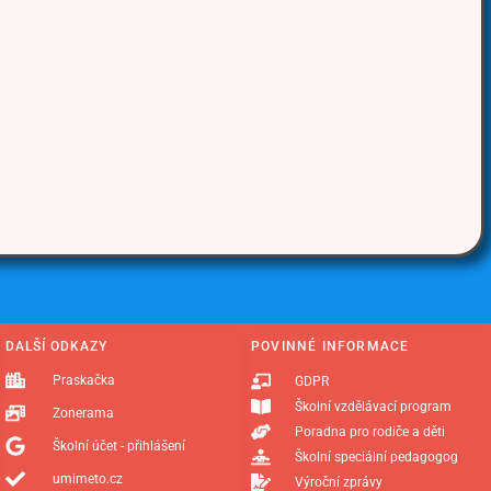
DALŠÍ ODKAZY
POVINNÉ INFORMACE
Praskačka
GDPR
Školní vzdělávací program
Zonerama
Poradna pro rodiče a děti
Školní účet - přihlášení
Školní speciální pedagogog
umimeto.cz
Výroční zprávy