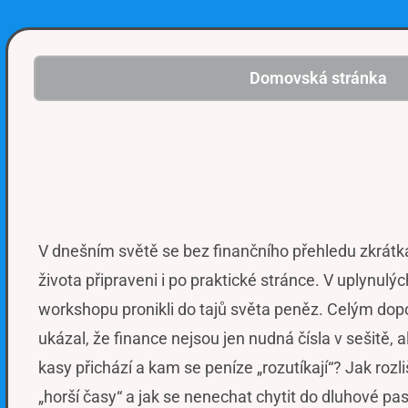
Domovská stránka
V dnešním světě se bez finančního přehledu zkrátk
života připraveni i po praktické stránce. V uplynul
workshopu pronikli do tajů světa peněz. Celým dop
ukázal, že finance nejsou jen nudná čísla v sešitě,
kasy přichází a kam se peníze „rozutíkají“? Jak rozl
„horší časy“ a jak se nenechat chytit do dluhové pa