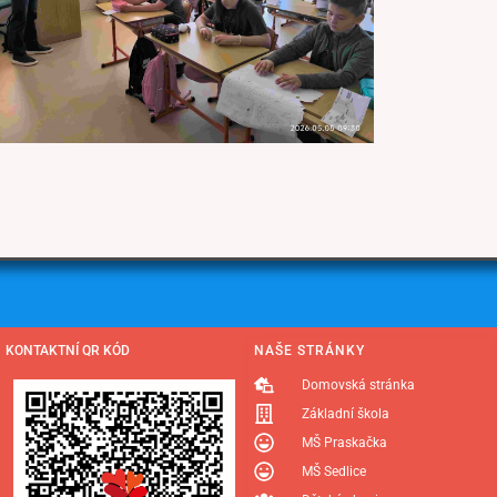
KONTAKTNÍ QR KÓD
NAŠE STRÁNKY
Domovská stránka
Základní škola
MŠ Praskačka
MŠ Sedlice