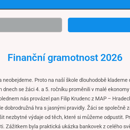
Finanční gramotnost 2026
a neobejdeme. Proto na naší škole dlouhodobě klademe dů
ých dnech se žáci 4. a 5. ročníku proměnili v malé ekonom
olednem nás provázel pan Filip Krudenc z MAP – Hradecký
 ale dobrodružná hra s jasnými pravidly. Žáci se společně 
išit nezbytné výdaje od těch, které si můžeme odpustit. Pr
sti. Zážitkem byla praktická ukázka bankovek z celého svě