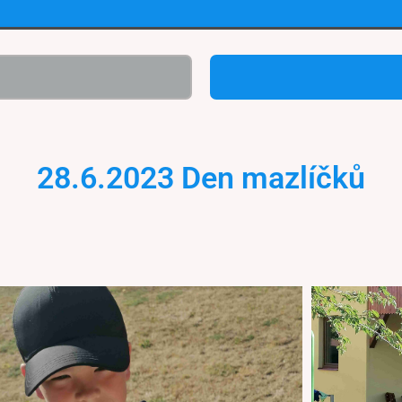
28.6.2023 Den mazlíčků