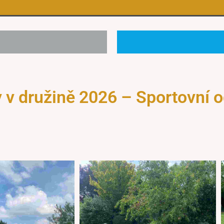
 v družině 2026 – Sportovní 