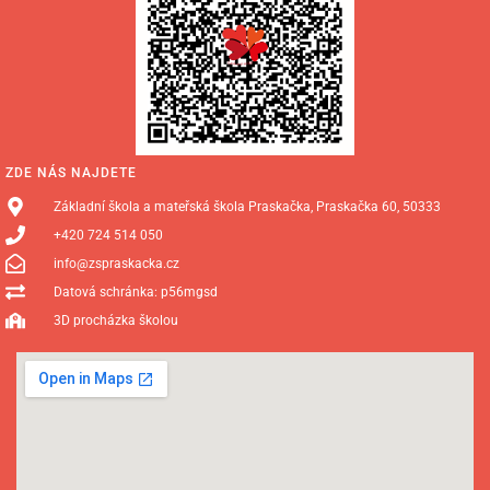
ZDE NÁS NAJDETE
Základní škola a mateřská škola Praskačka, Praskačka 60, 50333
+420 724 514 050
info@zspraskacka.cz
Datová schránka: p56mgsd
3D procházka školou