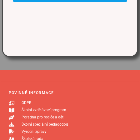
POVINNÉ INFORMACE
GDPR
Školní vzdělávací program
Poradna pro rodiče a děti
Školní speciální pedagogog
Výroční zprávy
Školská rada