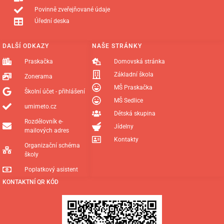
Povinně zveřejňované údaje
Úřední deska
DALŠÍ ODKAZY
NAŠE STRÁNKY
Praskačka
Domovská stránka
Základní škola
Zonerama
MŠ Praskačka
Školní účet - přihlášení
MŠ Sedlice
umimeto.cz
Dětská skupina
Rozdělovník e-
Jídelny
mailových adres
Kontakty
Organizační schéma
školy
Poplatkový asistent
KONTAKTNÍ QR KÓD