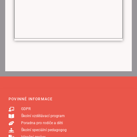
POVINNÉ INFORMACE
GDPR
Školní vzdělávací program
Poradna pro rodiče a děti
Školní speciální pedagogog