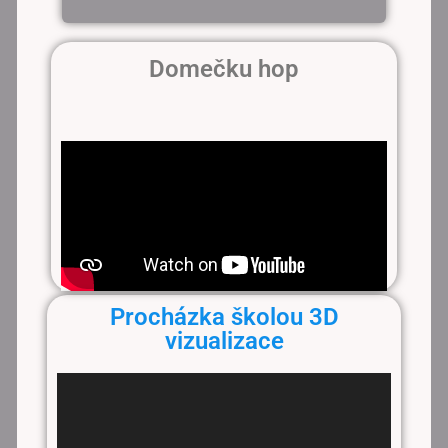
Domečku hop
Procházka školou 3D
vizualizace