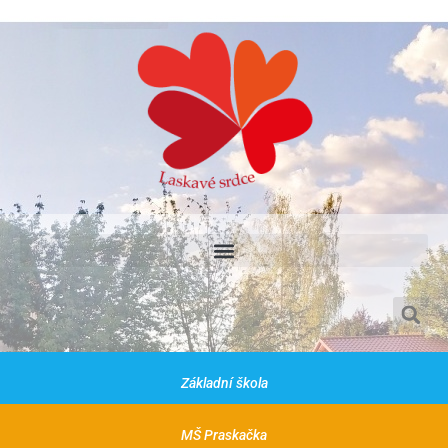
Základní škola a mateřská škola Praskačka, Praskačka 60, 50333
Základní škola
MŠ Praskačka