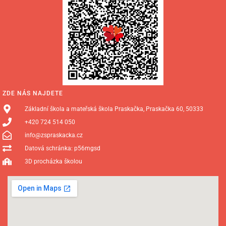
ZDE NÁS NAJDETE
Základní škola a mateřská škola Praskačka, Praskačka 60, 50333
+420 724 514 050
info@zspraskacka.cz
Datová schránka: p56mgsd
3D procházka školou