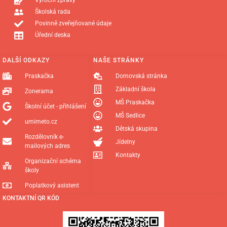
Výroční zprávy
Školská rada
Povinně zveřejňované údaje
Úřední deska
DALŠÍ ODKAZY
NAŠE STRÁNKY
Praskačka
Domovská stránka
Základní škola
Zonerama
MŠ Praskačka
Školní účet - přihlášení
MŠ Sedlice
umimeto.cz
Dětská skupina
Rozdělovník e-
Jídelny
mailových adres
Kontakty
Organizační schéma
školy
Poplatkový asistent
KONTAKTNÍ QR KÓD