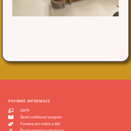
POVINNÉ INFORMACE
GDPR
Školní vzdělávací program
Poradna pro rodiče a děti
Školní speciální pedagogog