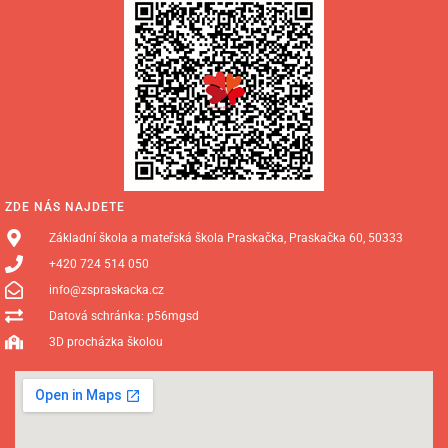
ZDE NÁS NAJDETE
Základní škola a mateřská škola Praskačka, Praskačka 60, 50333
+420 724 514 050
info@zspraskacka.cz
Datová schránka: p56mgsd
3D procházka školou