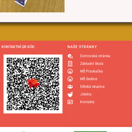
KONTAKTNÍ QR KÓD
NAŠE STRÁNKY
Domovská stránka
Základní škola
MŠ Praskačka
MŠ Sedlice
Dětská skupina
Jídelny
Kontakty