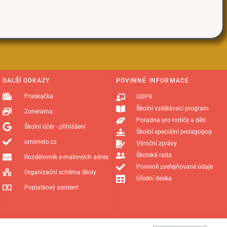
DALŠÍ ODKAZY
POVINNÉ INFORMACE
Praskačka
GDPR
Školní vzdělávací program
Zonerama
Poradna pro rodiče a děti
Školní účet - přihlášení
Školní speciální pedagogog
umimeto.cz
Výroční zprávy
Školská rada
Rozdělovník e-mailových adres
Povinně zveřejňované údaje
Organizační schéma školy
Úřední deska
Poplatkový asistent