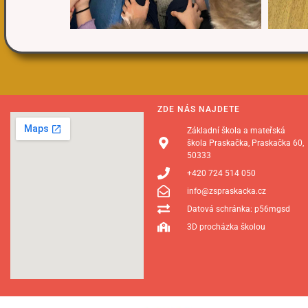
ZDE NÁS NAJDETE
Základní škola a mateřská
škola Praskačka, Praskačka 60,
50333
+420 724 514 050
info@zspraskacka.cz
Datová schránka: p56mgsd
3D procházka školou