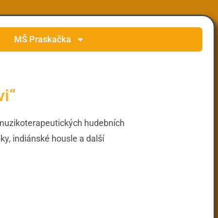
MŠ Praskačka
i“
y muzikoterapeutických hudebních
y, indiánské housle a další