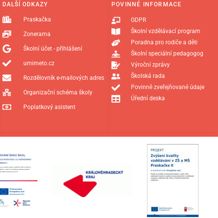
DALŠÍ ODKAZY
POVINNÉ INFORMACE
Praskačka
GDPR
Školní vzdělávací program
Zonerama
Poradna pro rodiče a děti
Školní účet - přihlášení
Školní speciální pedagogog
umimeto.cz
Výroční zprávy
Školská rada
Rozdělovník e-mailových adres
Povinně zveřejňované údaje
Organizační schéma školy
Úřední deska
Poplatkový asistent