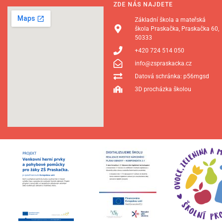
ZDE NÁS NAJDETE
Základní škola a mateřská
škola Praskačka, Praskačka 60,
50333
+420 724 514 050
info@zspraskacka.cz
Datová schránka: p56mgsd
3D procházka školou