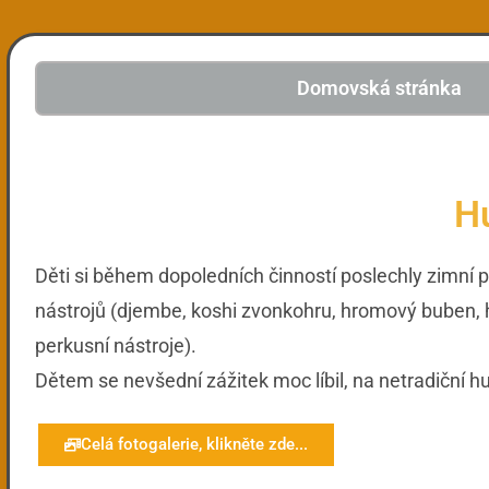
Domovská stránka
H
Děti si během dopoledních činností poslechly zimní
nástrojů (djembe, koshi zvonkohru, hromový buben, h
perkusní nástroje).
Dětem se nevšední zážitek moc líbil, na netradiční h
Celá fotogalerie, klikněte zde...