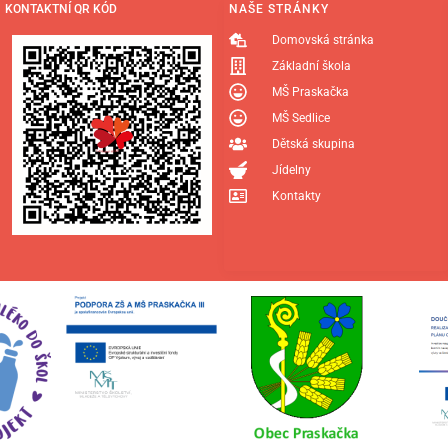
KONTAKTNÍ QR KÓD
NAŠE STRÁNKY
Domovská stránka
Základní škola
MŠ Praskačka
MŠ Sedlice
Dětská skupina
Jídelny
Kontakty