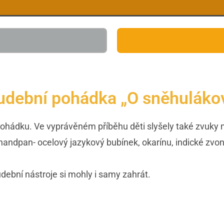
udební pohádka „O sněhulákov
 pohádku. Ve vyprávěném příběhu děti slyšely také zvuk
andpan- ocelový jazykový bubínek, okarínu, indické zvonk
udební nástroje si mohly i samy zahrát.