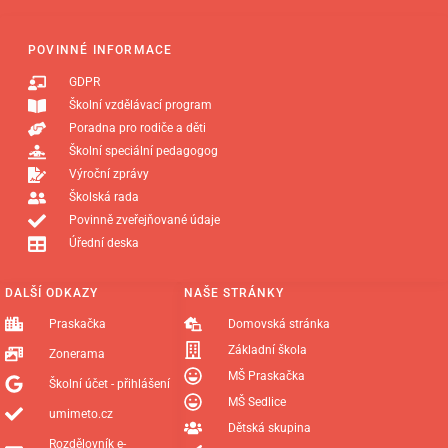
POVINNÉ INFORMACE
GDPR
Školní vzdělávací program
Poradna pro rodiče a děti
Školní speciální pedagogog
Výroční zprávy
Školská rada
Povinně zveřejňované údaje
Úřední deska
DALŠÍ ODKAZY
NAŠE STRÁNKY
Praskačka
Domovská stránka
Základní škola
Zonerama
MŠ Praskačka
Školní účet - přihlášení
MŠ Sedlice
umimeto.cz
Dětská skupina
Rozdělovník e-