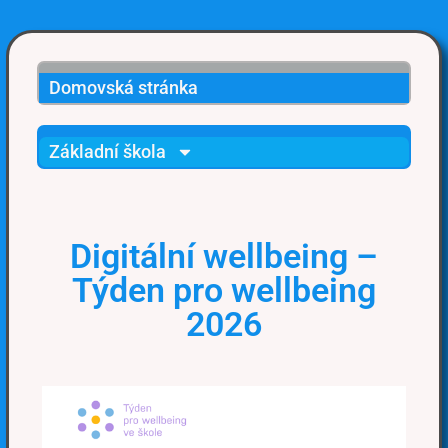
Domovská stránka
Základní škola
Digitální wellbeing –
Týden pro wellbeing
2026