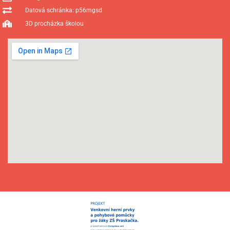
Datová schránka: p56mgsd
3D procházka školou