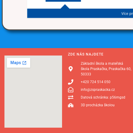
ZDE NÁS NAJDETE
Základní škola a mateřská
škola Praskačka, Praskačka 60,
50333
+420 724 514 050
info@zspraskacka.cz
Datová schránka: p56mgsd
3D procházka školou