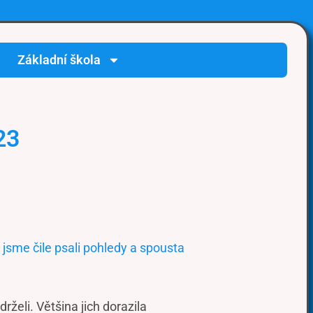
Základní škola
23
jsme čile psali pohledy a spousta
želi. Většina jich dorazila