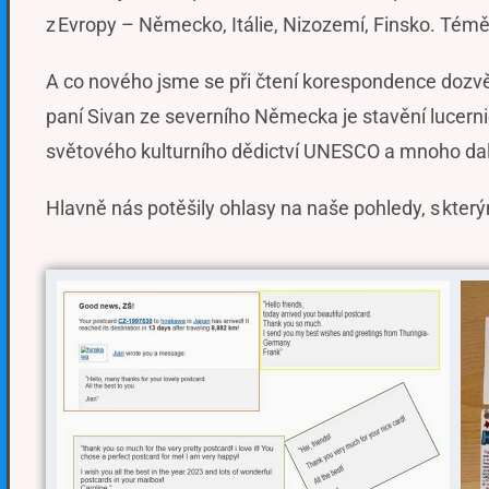
z Evropy – Německo, Itálie, Nizozemí, Finsko. Témě
A co nového jsme se při čtení korespondence dozvědě
paní Sivan ze severního Německa je stavění lucerni
světového kulturního dědictví UNESCO a mnoho da
Hlavně nás potěšily ohlasy na naše pohledy, s kterým