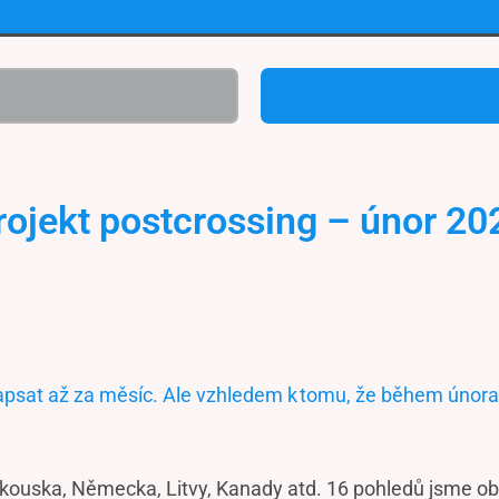
rojekt postcrossing – únor 20
napsat až za měsíc. Ale vzhledem k tomu, že během února 
ouska, Německa, Litvy, Kanady atd. 16 pohledů jsme obdr