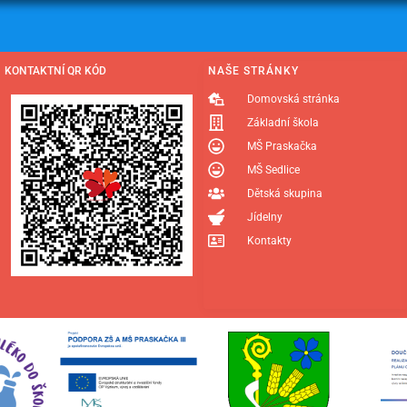
KONTAKTNÍ QR KÓD
NAŠE STRÁNKY
Domovská stránka
Základní škola
MŠ Praskačka
MŠ Sedlice
Dětská skupina
Jídelny
Kontakty