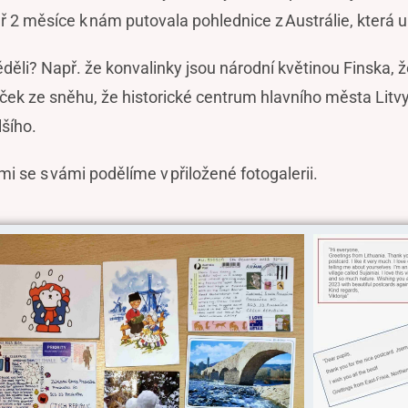
ř 2 měsíce k nám putovala pohlednice z Austrálie, která 
li? Např. že konvalinky jsou národní květinou Finska, že
ček ze sněhu, že historické centrum hlavního města Litv
lšího.
i se s vámi podělíme v přiložené fotogalerii.