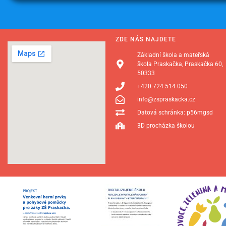
ZDE NÁS NAJDETE
Základní škola a mateřská
škola Praskačka, Praskačka 60,
50333
+420 724 514 050
info@zspraskacka.cz
Datová schránka: p56mgsd
3D procházka školou