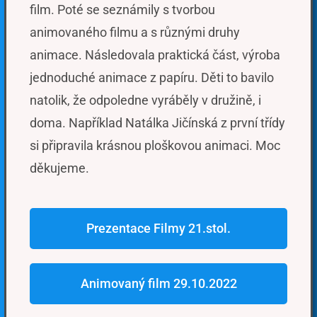
film. Poté se seznámily s tvorbou
animovaného filmu a s různými druhy
animace. Následovala praktická část, výroba
jednoduché animace z papíru. Děti to bavilo
natolik, že odpoledne vyráběly v družině, i
doma. Například Natálka Jičínská z první třídy
si připravila krásnou ploškovou animaci. Moc
děkujeme.
Prezentace Filmy 21.stol.
Animovaný film 29.10.2022