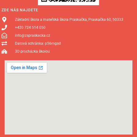
ZDE NÁS NAJDETE
Základní škola a mateřská škola Praskačka, Praskačka 60, 50333
+420 724 514 050
info@zspraskacka.cz
Datová schránka: p56mgsd
3D procházka školou