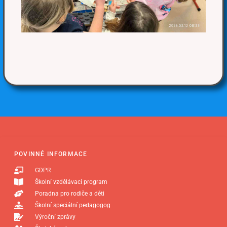
POVINNÉ INFORMACE
GDPR
Školní vzdělávací program
Poradna pro rodiče a děti
Školní speciální pedagogog
Výroční zprávy