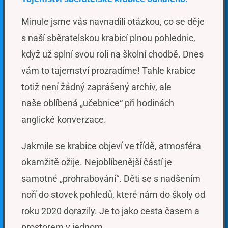
Minule jsme vás navnadili otázkou, co se děje
s naší sběratelskou krabicí plnou pohlednic,
když už splní svou roli na školní chodbě. Dnes
vám to tajemství prozradíme! Tahle krabice
totiž není žádný zaprášený archiv, ale
naše oblíbená „učebnice“ při hodinách
anglické konverzace.
Jakmile se krabice objeví ve třídě, atmosféra
okamžitě ožije. Nejoblíbenější částí je
samotné „prohrabování“. Děti se s nadšením
noří do stovek pohledů, které nám do školy od
roku 2020 dorazily. Je to jako cesta časem a
prostorem v jednom.