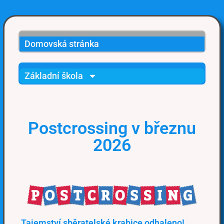
Domovská stránka
Základní škola
Postcrossing v březnu
2026
Tajemství sběratelské krabice odhaleno!