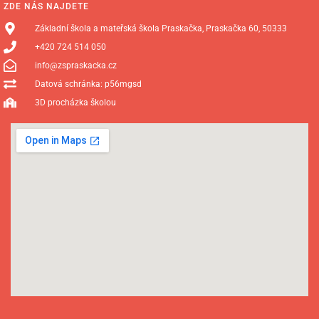
ZDE NÁS NAJDETE
Základní škola a mateřská škola Praskačka, Praskačka 60, 50333
+420 724 514 050
info@zspraskacka.cz
Datová schránka: p56mgsd
3D procházka školou