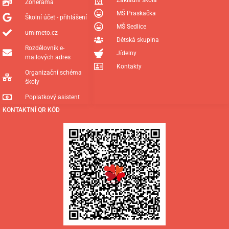
Základní škola
Zonerama
MŠ Praskačka
Školní účet - přihlášení
MŠ Sedlice
umimeto.cz
Dětská skupina
Rozdělovník e-
Jídelny
mailových adres
Kontakty
Organizační schéma
školy
Poplatkový asistent
KONTAKTNÍ QR KÓD