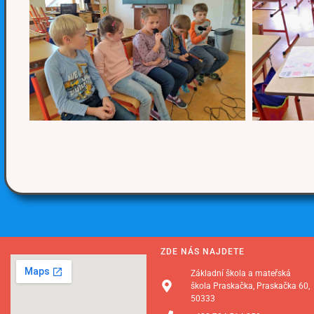
ZDE NÁS NAJDETE
Základní škola a mateřská
škola Praskačka, Praskačka 60,
50333