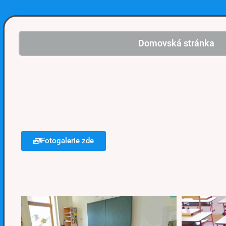
Domovská stránka
Fotogalerie zde