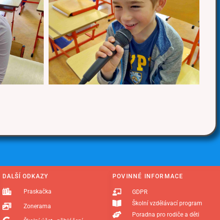
DALŠÍ ODKAZY
POVINNÉ INFORMACE
Praskačka
GDPR
Školní vzdělávací program
Zonerama
Poradna pro rodiče a děti