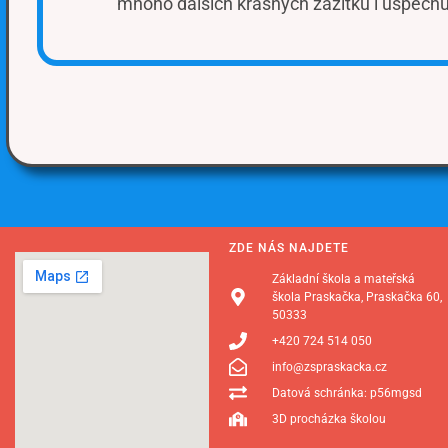
mnoho dalších krásných zážitků i úspěchů
ZDE NÁS NAJDETE
Základní škola a mateřská
škola Praskačka, Praskačka 60,
50333
+420 724 514 050
info@zspraskacka.cz
Datová schránka: p56mgsd
3D procházka školou