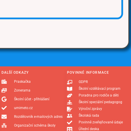
DALŠÍ ODKAZY
POVINNÉ INFORMACE
Praskačka
GDPR
Školní vzdělávací program
Zonerama
Poradna pro rodiče a děti
Školní účet - přihlášení
Školní speciální pedagogog
umimeto.cz
Výroční zprávy
Školská rada
Rozdělovník e-mailových adres
Povinně zveřejňované údaje
Organizační schéma školy
Úřední deska