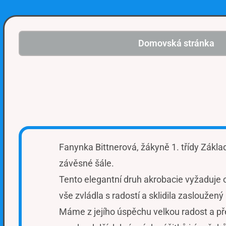
Domovská stránka
Fanynka Bittnerová, žákyně 1. třídy Zákla
závěsné šále.
Tento elegantní druh akrobacie vyžaduje o
vše zvládla s radostí a sklidila zasloužený
Máme z jejího úspěchu velkou radost a přeje