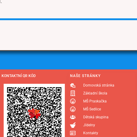
.
KONTAKTNÍ QR KÓD
NAŠE STRÁNKY
Domovská stránka
Základní škola
MŠ Praskačka
MŠ Sedlice
Dětská skupina
Jídelny
Kontakty