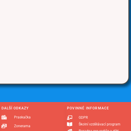
DALŠÍ ODKAZY
POVINNÉ INFORMACE
Praskačka
GDPR
Školní vzdělávací program
Zonerama
Poradna pro rodiče a děti