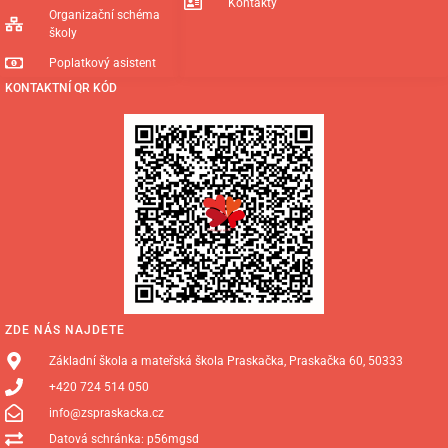
Kontakty
Organizační schéma
školy
Poplatkový asistent
KONTAKTNÍ QR KÓD
ZDE NÁS NAJDETE
Základní škola a mateřská škola Praskačka, Praskačka 60, 50333
+420 724 514 050
info@zspraskacka.cz
Datová schránka: p56mgsd