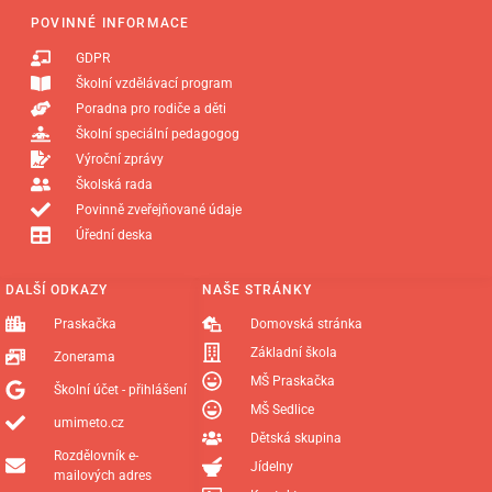
POVINNÉ INFORMACE
GDPR
Školní vzdělávací program
Poradna pro rodiče a děti
Školní speciální pedagogog
Výroční zprávy
Školská rada
Povinně zveřejňované údaje
Úřední deska
DALŠÍ ODKAZY
NAŠE STRÁNKY
Praskačka
Domovská stránka
Základní škola
Zonerama
MŠ Praskačka
Školní účet - přihlášení
MŠ Sedlice
umimeto.cz
Dětská skupina
Rozdělovník e-
Jídelny
mailových adres