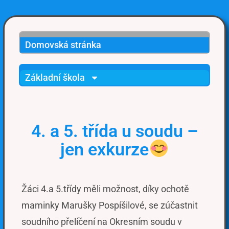
Domovská stránka
Základní škola
4. a 5. třída u soudu –
jen exkurze
Žáci 4.a 5.třídy měli možnost, díky ochotě
maminky Marušky Pospíšilové, se zúčastnit
soudního přelíčení na Okresním soudu v