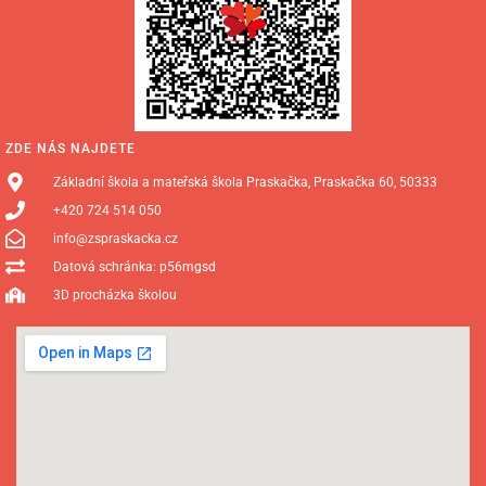
ZDE NÁS NAJDETE
Základní škola a mateřská škola Praskačka, Praskačka 60, 50333
+420 724 514 050
info@zspraskacka.cz
Datová schránka: p56mgsd
3D procházka školou