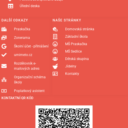
Úřední deska
DALŠÍ ODKAZY
NAŠE STRÁNKY
Praskačka
Domovská stránka
Základní škola
Zonerama
MŠ Praskačka
Školní účet - přihlášení
MŠ Sedlice
umimeto.cz
Dětská skupina
Rozdělovník e-
Jídelny
mailových adres
Kontakty
Organizační schéma
školy
Poplatkový asistent
KONTAKTNÍ QR KÓD