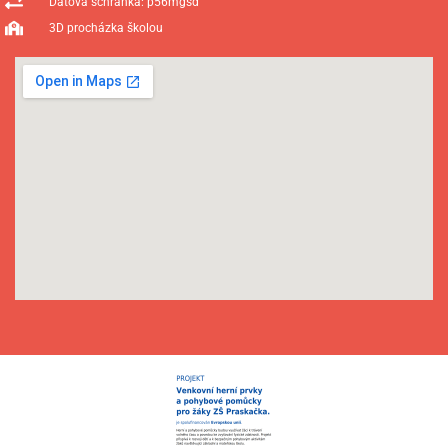
Datová schránka: p56mgsd
3D procházka školou