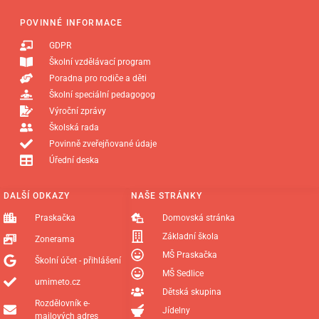
POVINNÉ INFORMACE
GDPR
Školní vzdělávací program
Poradna pro rodiče a děti
Školní speciální pedagogog
Výroční zprávy
Školská rada
Povinně zveřejňované údaje
Úřední deska
DALŠÍ ODKAZY
NAŠE STRÁNKY
Praskačka
Domovská stránka
Základní škola
Zonerama
MŠ Praskačka
Školní účet - přihlášení
MŠ Sedlice
umimeto.cz
Dětská skupina
Rozdělovník e-
Jídelny
mailových adres