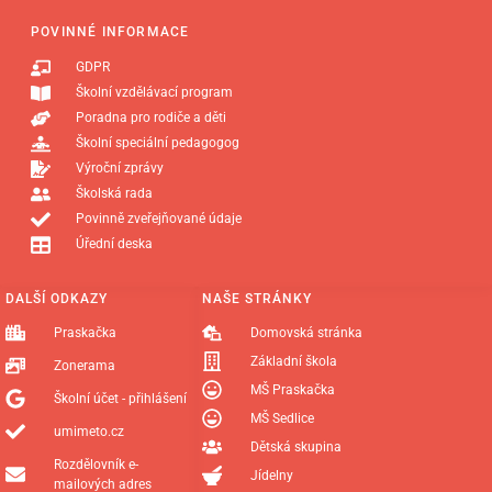
POVINNÉ INFORMACE
GDPR
Školní vzdělávací program
Poradna pro rodiče a děti
Školní speciální pedagogog
Výroční zprávy
Školská rada
Povinně zveřejňované údaje
Úřední deska
DALŠÍ ODKAZY
NAŠE STRÁNKY
Praskačka
Domovská stránka
Základní škola
Zonerama
MŠ Praskačka
Školní účet - přihlášení
MŠ Sedlice
umimeto.cz
Dětská skupina
Rozdělovník e-
Jídelny
mailových adres