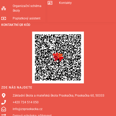
Kontakty
Organizační schéma
školy
Poplatkový asistent
KONTAKTNÍ QR KÓD
ZDE NÁS NAJDETE
Základní škola a mateřská škola Praskačka, Praskačka 60, 50333
+420 724 514 050
info@zspraskacka.cz
Datová schránka: p56mgsd