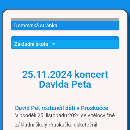
Domovská stránka
Základní škola
25.11.2024 koncert
Davida Peta
David Pet roztančil děti v Praskačce
V pondělí 25. listopadu 2024 se v tělocvičně
základní školy Praskačka uskutečnil