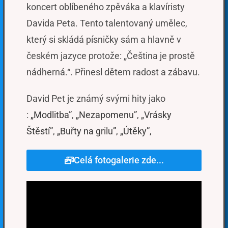
koncert oblíbeného zpěváka a klavíristy
Davida Peta. Tento talentovaný umělec,
který si skládá písničky sám a hlavně v
českém jazyce protože: „Čeština je prostě
nádherná.“. Přinesl dětem radost a zábavu.
David Pet je známý svými hity jako
:
„Modlitba”
,
„Nezapomenu”
, „
Vrásky
Štěstí
”,
„Buřty na grilu”,
„Útěky”
,
Celá fotogalerie zde...