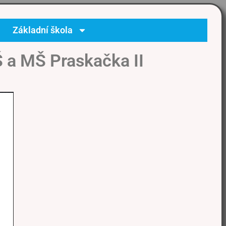
Základní škola
 a MŠ Praskačka II