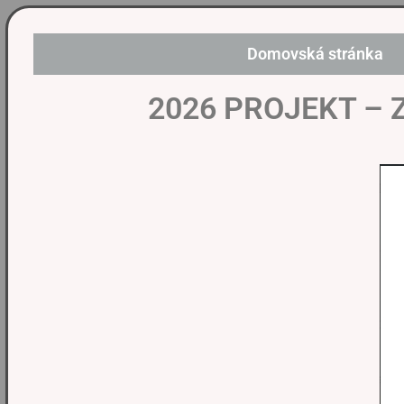
Domovská stránka
2026 PROJEKT – Zv