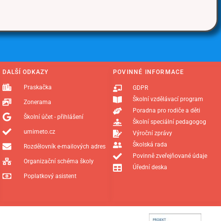
DALŠÍ ODKAZY
POVINNÉ INFORMACE
Praskačka
GDPR
Školní vzdělávací program
Zonerama
Poradna pro rodiče a děti
Školní účet - přihlášení
Školní speciální pedagogog
umimeto.cz
Výroční zprávy
Školská rada
Rozdělovník e-mailových adres
Povinně zveřejňované údaje
Organizační schéma školy
Úřední deska
Poplatkový asistent