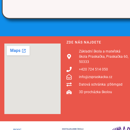
ZDE NÁS NAJDETE
Základní škola a mateřská
škola Praskačka, Praskačka 60,
50333
+420 724 514 050
info@zspraskacka.cz
Datová schránka: p56mgsd
3D procházka školou