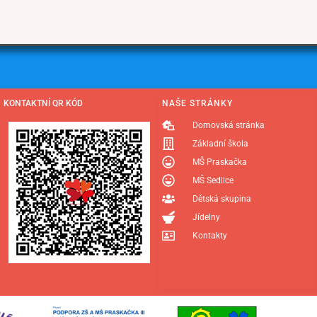
KONTAKTNÍ QR KÓD
NAŠE STRÁNKY
Domovská stránka
Základní škola
MŠ Praskačka
MŠ Sedlice
Dětská skupina
Jídelny
Kontakty