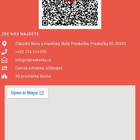
ZDE NÁS NAJDETE
Základní škola a mateřská škola Praskačka, Praskačka 60, 50333
+420 724 514 050
info@zspraskacka.cz
Datová schránka: p56mgsd
3D procházka školou