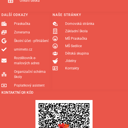
Úřední deska
DALŠÍ ODKAZY
NAŠE STRÁNKY
Praskačka
Domovská stránka
Základní škola
Zonerama
MŠ Praskačka
Školní účet - přihlášení
MŠ Sedlice
umimeto.cz
Dětská skupina
Rozdělovník e-
Jídelny
mailových adres
Kontakty
Organizační schéma
školy
Poplatkový asistent
KONTAKTNÍ QR KÓD