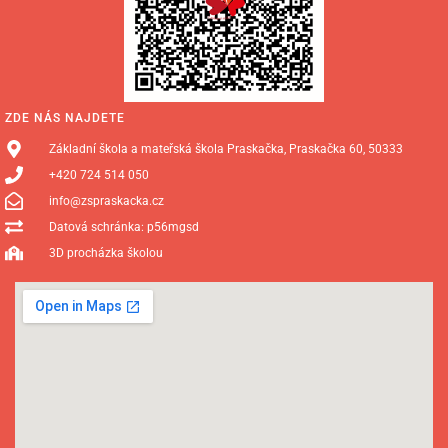
ZDE NÁS NAJDETE
Základní škola a mateřská škola Praskačka, Praskačka 60, 50333
+420 724 514 050
info@zspraskacka.cz
Datová schránka: p56mgsd
3D procházka školou