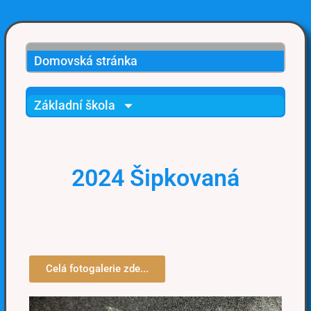
Domovská stránka
Základní škola
2024 Šipkovaná
Celá fotogalerie zde...