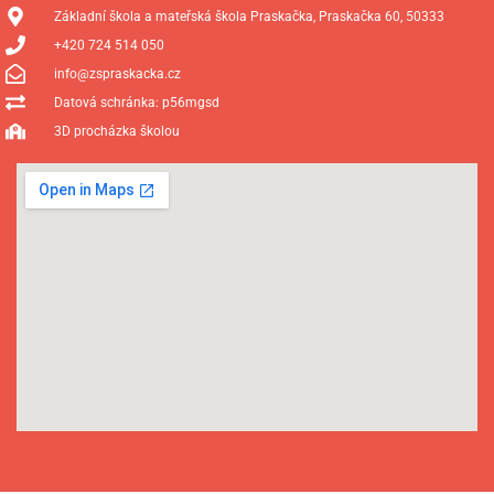
Základní škola a mateřská škola Praskačka, Praskačka 60, 50333
+420 724 514 050
info@zspraskacka.cz
Datová schránka: p56mgsd
3D procházka školou