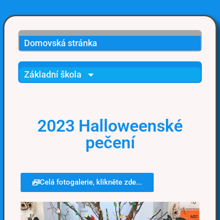
Domovská stránka
Základní škola
2023 Halloweenské
pečení
Celá fotogalerie, klikněte zde...