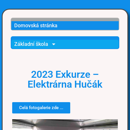
Domovská stránka
Základní škola
2023 Exkurze –
Elektrárna Hučák
Celá fotogalerie zde ...