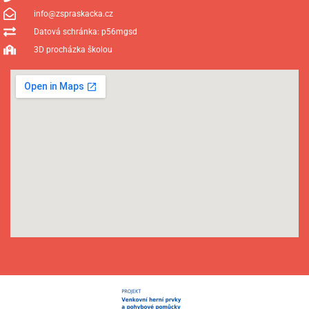
info@zspraskacka.cz
Datová schránka: p56mgsd
3D procházka školou