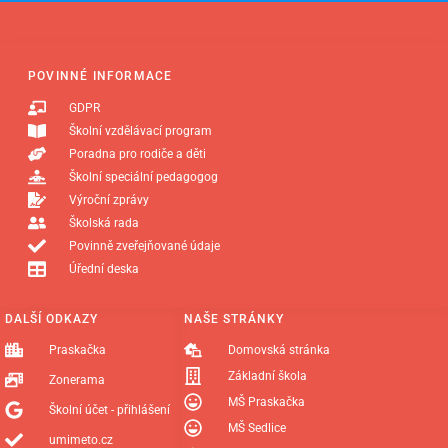
POVINNÉ INFORMACE
GDPR
Školní vzdělávací program
Poradna pro rodiče a děti
Školní speciální pedagogog
Výroční zprávy
Školská rada
Povinně zveřejňované údaje
Úřední deska
DALŠÍ ODKAZY
NAŠE STRÁNKY
Praskačka
Domovská stránka
Základní škola
Zonerama
MŠ Praskačka
Školní účet - přihlášení
MŠ Sedlice
umimeto.cz