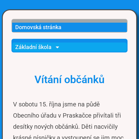
Domovská stránka
Základní škola
Vítání občánků
V sobotu 15. října jsme na půdě
Obecního úřadu v Praskačce přivítali tři
desítky nových občánků. Děti nacvičily
krásné písničky a vystoupení se jim moc