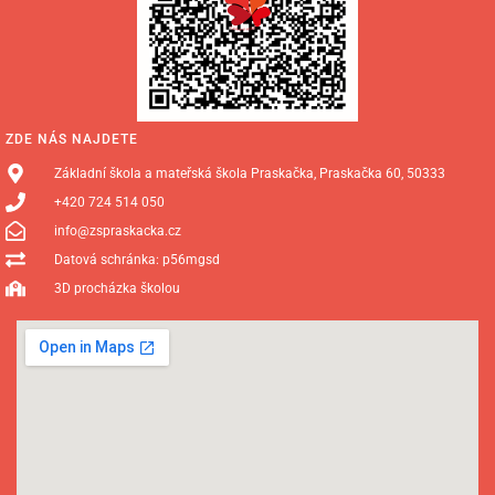
ZDE NÁS NAJDETE
Základní škola a mateřská škola Praskačka, Praskačka 60, 50333
+420 724 514 050
info@zspraskacka.cz
Datová schránka: p56mgsd
3D procházka školou