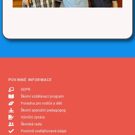
POVINNÉ INFORMACE
GDPR
Školní vzdělávací program
Poradna pro rodiče a děti
Školní speciální pedagogog
Výroční zprávy
Školská rada
Povinně zveřejňované údaje