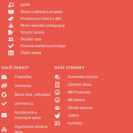
GDPR
Školní vzdělávací program
Poradna pro rodiče a děti
Školní speciální pedagogog
Výroční zprávy
Školská rada
Povinně zveřejňované údaje
Úřední deska
DALŠÍ ODKAZY
NAŠE STRÁNKY
Praskačka
Domovská stránka
Základní škola
Zonerama
MŠ Praskačka
Školní účet - přihlášení
MŠ Sedlice
umimeto.cz
Dětská skupina
Rozdělovník e-
Jídelny
mailových adres
Kontakty
Organizační schéma
školy