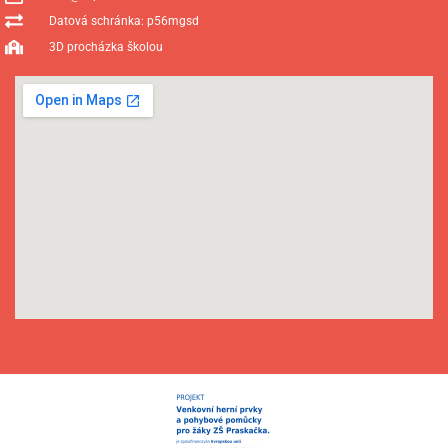
Datová schránka: p56mgsd
3D procházka školou