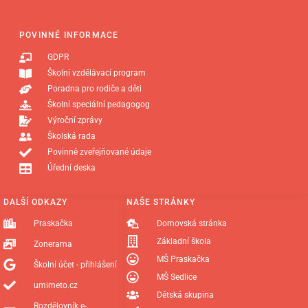
POVINNÉ INFORMACE
GDPR
Školní vzdělávací program
Poradna pro rodiče a děti
Školní speciální pedagogog
Výroční zprávy
Školská rada
Povinně zveřejňované údaje
Úřední deska
DALŠÍ ODKAZY
NAŠE STRÁNKY
Praskačka
Domovská stránka
Základní škola
Zonerama
MŠ Praskačka
Školní účet - přihlášení
MŠ Sedlice
umimeto.cz
Dětská skupina
Rozdělovník e-