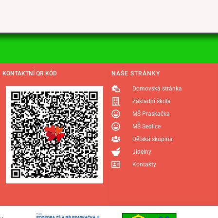
KONTAKTNÍ QR KÓD
NAŠE STRÁNKY
Domovská stránka
Základní škola
MŠ Praskačka
MŠ Sedlice
Dětská skupina
Jídelny
Kontakty