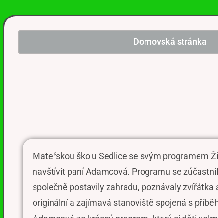
Domovská stránka
Mateřskou školu Sedlice se svým programem Živ
navštívit paní Adamcová. Programu se zúčastnily
společně postavily zahradu, pozn
ával
y zvířátka
originální a zajímavá stanoviště spojen
á
s příbě