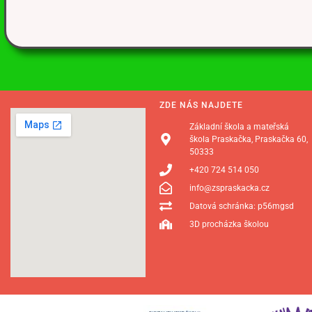
ZDE NÁS NAJDETE
Základní škola a mateřská
škola Praskačka, Praskačka 60,
50333
+420 724 514 050
info@zspraskacka.cz
Datová schránka: p56mgsd
3D procházka školou