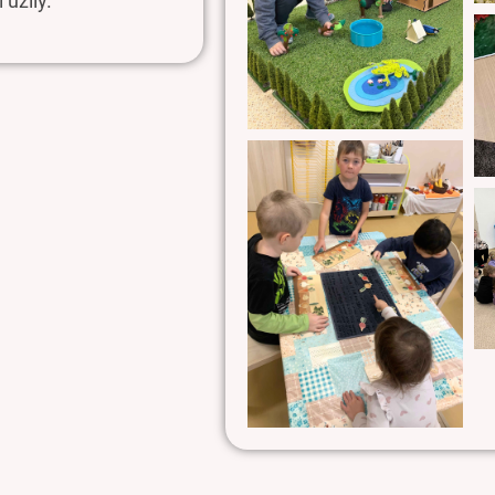
 užil
y
.