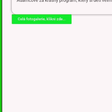
Adamcové za krásný program, který si děti velmi
Celá fotogalerie, klikni zde...