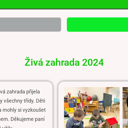
Živá zahrada 2024
á zahrada přijela
 všechny třídy. Děti
 a mohly si vyzko
ušet
hem. Děkujeme paní