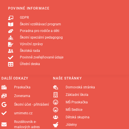
POVINNÉ INFORMACE
GDPR
Školní vzdělávací program
Poradna pro rodiče a děti
Školní speciální pedagogog
Výroční zprávy
Školská rada
Povinně zveřejňované údaje
Úřední deska
DALŠÍ ODKAZY
NAŠE STRÁNKY
Praskačka
Domovská stránka
Základní škola
Zonerama
MŠ Praskačka
Školní účet - přihlášení
MŠ Sedlice
umimeto.cz
Dětská skupina
Rozdělovník e-
Jídelny
mailových adres