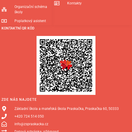
Kontakty
Organizační schéma
školy
Poplatkový asistent
KONTAKTNÍ QR KÓD
ZDE NÁS NAJDETE
Základní škola a mateřská škola Praskačka, Praskačka 60, 50333
+420 724 514 050
info@zspraskacka.cz
Datová schránka: p56mgsd