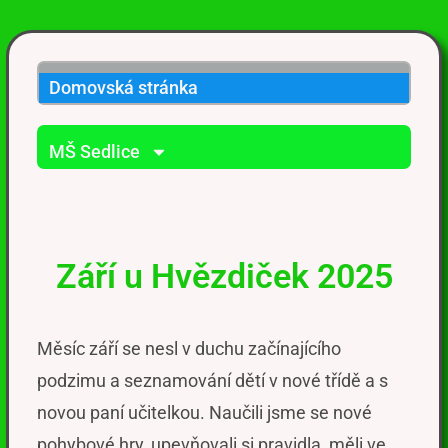
Domovská stránka
MŠ Sedlice
Září u Hvězdiček 2025
Měsíc září se nesl v duchu
začínajícího
podzimu a
seznamování dětí v nové třídě a
s
nov
ou paní učitelkou.
Naučili jsme se nové
pohybové hry, upevňovali si pravidla, měli ve