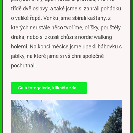
třídě dvě
oslavy
a
také jsme si zahráli pohádku
o veliké řepě
. Venku
jsme
sbírali
kaštany,
z
kterých neustále něco tvoříme,
oříš
ky, pouštěly
draka,
nebo
si
zkusili
chůzi s
nordic
walking
holemi.
Na konci měsíce jsme upekli bábovku s
jablky, na které jsme si všichni společně
pochutnali.
Celá fotogalerie, klikněte zde...