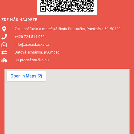
ZDE NÁS NAJDETE
Základní škola a mateřská škola Praskačka, Praskačka 60, 50333
+420 724 514 050
info@zspraskacka.cz
Datová schránka: p56mgsd
3D procházka školou