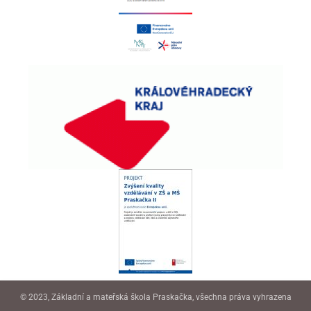
© 2023, Základní a mateřská škola Praskačka, všechna práva vyhrazena