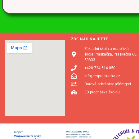
ZDE NÁS NAJDETE
Základní škola a mateřská
škola Praskačka, Praskačka 60,
50333
+420 724 514 050
info@zspraskacka.cz
Datová schránka: p56mgsd
3D procházka školou