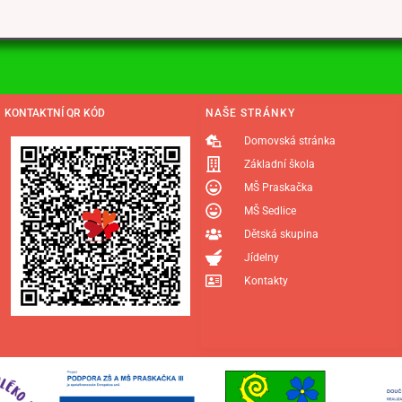
KONTAKTNÍ QR KÓD
NAŠE STRÁNKY
Domovská stránka
Základní škola
MŠ Praskačka
MŠ Sedlice
Dětská skupina
Jídelny
Kontakty