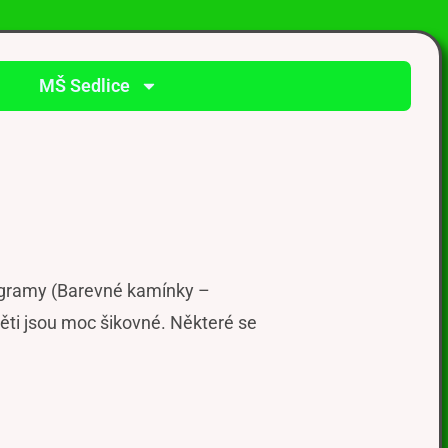
MŠ Sedlice
programy (Barevné kamínky –
Děti jsou moc šikovné. Některé se