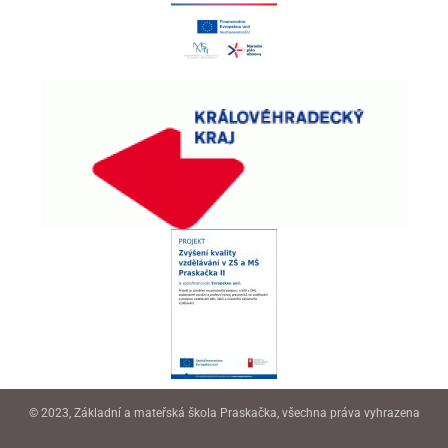
© 2023, Základní a mateřská škola Praskačka, všechna práva vyhrazena