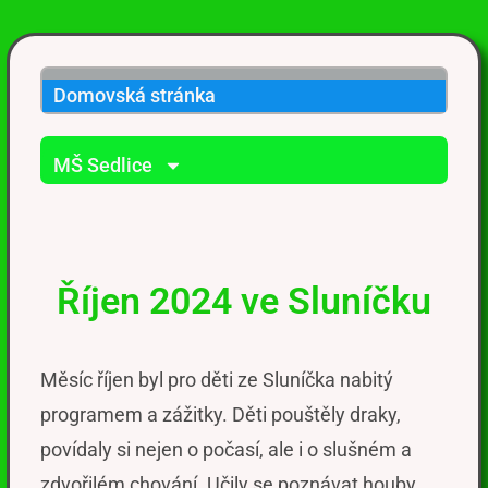
Domovská stránka
MŠ Sedlice
Říjen 2024 ve Sluníčku
Měsíc říjen byl pro děti ze Sluníčka nab
itý
programem a zážitky. Děti pouštěly draky,
povídaly si
nejen o
počasí
, ale i o slušném a
zdvořilém chování. Učily se poznávat houby,