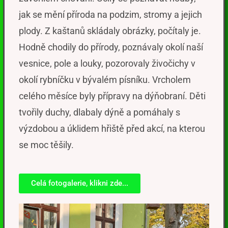
jak se mění příroda na podzim, stromy a jejich
plody. Z kašt
anů skládaly obrázky,
počítaly je.
Hodně chodily do přírody, poznávaly okolí naší
vesnice, pole a louky,
pozorovaly živočichy v
okolí rybníčku v bývalém písníku.
Vrcholem
celého měsíce byly přípravy na
dýňobraní
. D
ěti
tvořily duchy
,
dlabaly dýně
a pomáhaly s
výzdobou a úklidem hřiště před akcí
, na kterou
se moc těšily.
Celá fotogalerie, klikni zde...