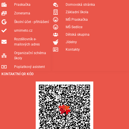
Praskačka
Domovská stránka
Základní škola
Zonerama
MŠ Praskačka
Školní účet - přihlášení
MŠ Sedlice
umimeto.cz
Dětská skupina
Rozdělovník e-
Jídelny
mailových adres
Kontakty
Organizační schéma
školy
Poplatkový asistent
KONTAKTNÍ QR KÓD