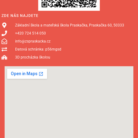
ZDE NÁS NAJDETE
Základní škola a mateřská škola Praskačka, Praskačka 60, 50333
+420 724 514 050
info@zspraskacka.cz
Datová schránka: p56mgsd
3D procházka školou