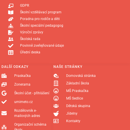
GDPR
Školní vzdělávací program
Poradna pro rodiče a děti
Školní speciální pedagogog
Výroční zprávy
Školská rada
Povinně zveřejňované údaje
Úřední deska
DALŠÍ ODKAZY
NAŠE STRÁNKY
Praskačka
Domovská stránka
Základní škola
Zonerama
MŠ Praskačka
Školní účet - přihlášení
MŠ Sedlice
umimeto.cz
Dětská skupina
Rozdělovník e-
Jídelny
mailových adres
Kontakty
Organizační schéma
školy