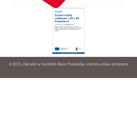
© 2023, Základní a mateřská škola Praskačka, všechna práva vyhrazena