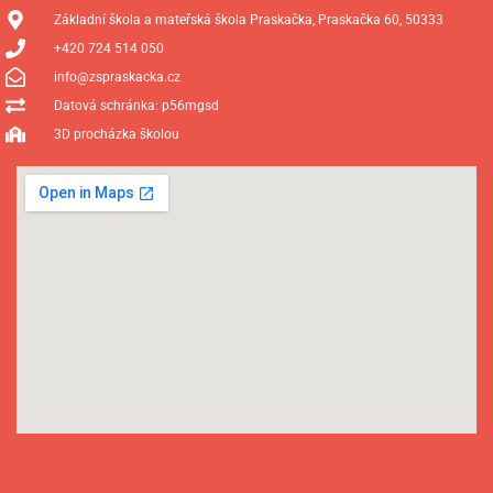
Základní škola a mateřská škola Praskačka, Praskačka 60, 50333
+420 724 514 050
info@zspraskacka.cz
Datová schránka: p56mgsd
3D procházka školou