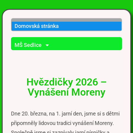
Domovská stránka
MŠ Sedlice
Hvězdičky 2026 –
Vynášení Moreny
Dne 20. března, na 1. jarní den, jsme si s dětmi
připomněly lidovou tradici vynášení Moreny.
Společně jsme si zazpívaly jarní písničky a