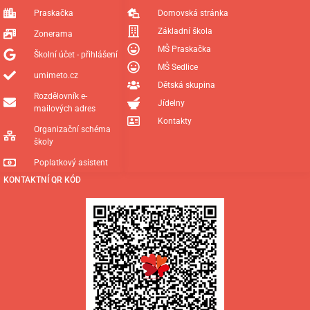
Praskačka
Domovská stránka
Základní škola
Zonerama
MŠ Praskačka
Školní účet - přihlášení
MŠ Sedlice
umimeto.cz
Dětská skupina
Rozdělovník e-
Jídelny
mailových adres
Kontakty
Organizační schéma
školy
Poplatkový asistent
KONTAKTNÍ QR KÓD