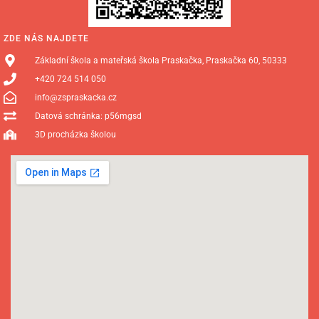
ZDE NÁS NAJDETE
Základní škola a mateřská škola Praskačka, Praskačka 60, 50333
+420 724 514 050
info@zspraskacka.cz
Datová schránka: p56mgsd
3D procházka školou