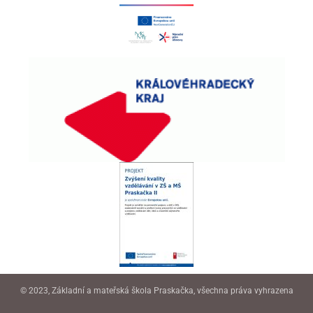
© 2023, Základní a mateřská škola Praskačka, všechna práva vyhrazena