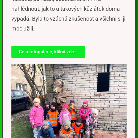
nahlédnout, ja
k to u takových kůzlátek doma
vypadá.
Byla to vzácná zkušenost a všichni si ji
moc užili.
Celá fotogalerie, klikni zde...