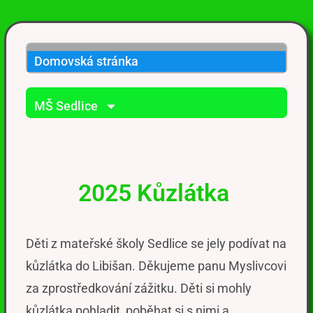
Domovská stránka
MŠ Sedlice
2025 Kůzlátka
Děti z mateřské školy Sedlice
se
jely
podívat
na
kůzlátka do Libišan.
Děkujeme panu Myslivcovi
za zprostředkování zážitku. Děti si mohly
kůzlátka pohladit, poběhat si s nimi a