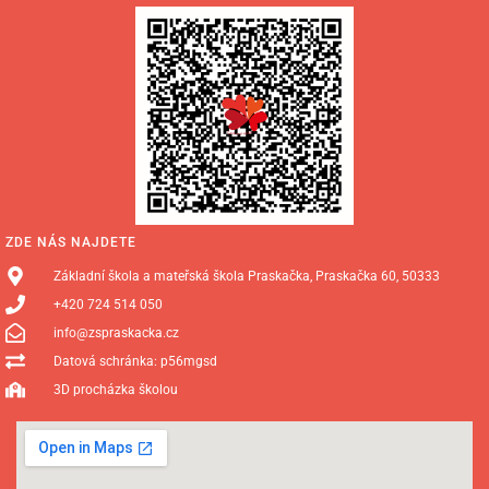
ZDE NÁS NAJDETE
Základní škola a mateřská škola Praskačka, Praskačka 60, 50333
+420 724 514 050
info@zspraskacka.cz
Datová schránka: p56mgsd
3D procházka školou