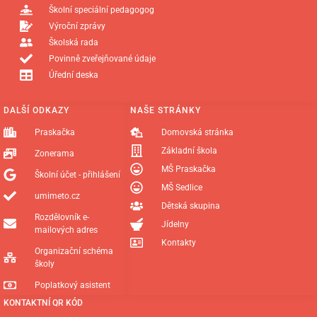
Školní speciální pedagogog
Výroční zprávy
Školská rada
Povinně zveřejňované údaje
Úřední deska
DALŠÍ ODKAZY
NAŠE STRÁNKY
Praskačka
Domovská stránka
Základní škola
Zonerama
MŠ Praskačka
Školní účet - přihlášení
MŠ Sedlice
umimeto.cz
Dětská skupina
Rozdělovník e-
Jídelny
mailových adres
Kontakty
Organizační schéma
školy
Poplatkový asistent
KONTAKTNÍ QR KÓD