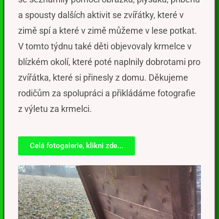
a spousty dalších aktivit
se zvířátky, které v
zimě spí
a které
v zimě můžeme v lese potkat.
V tomto týdnu také děti objevovaly krmelce v
blízkém okolí
, které poté naplnily
dobrotami pro
zvířátka, které si přinesly z domu
.
Děkujeme
rodičům za spolupráci
a přikládáme fotografie
z výletu za krmelci.
Celá fotogalerie, klikni zde...