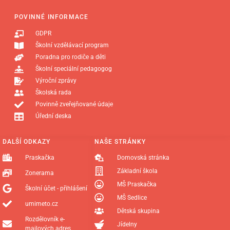
POVINNÉ INFORMACE
GDPR
Školní vzdělávací program
Poradna pro rodiče a děti
Školní speciální pedagogog
Výroční zprávy
Školská rada
Povinně zveřejňované údaje
Úřední deska
DALŠÍ ODKAZY
NAŠE STRÁNKY
Praskačka
Domovská stránka
Základní škola
Zonerama
MŠ Praskačka
Školní účet - přihlášení
MŠ Sedlice
umimeto.cz
Dětská skupina
Rozdělovník e-
Jídelny
mailových adres