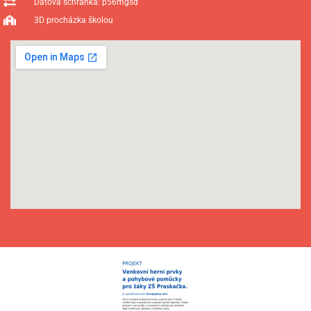
Datová schránka: p56mgsd
3D procházka školou