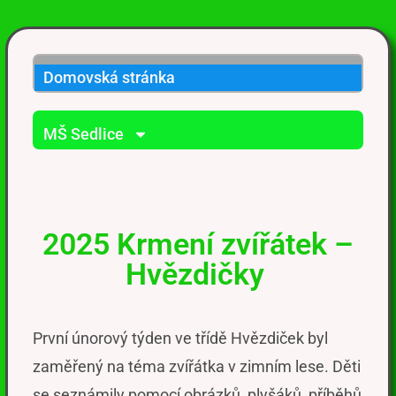
Domovská stránka
MŠ Sedlice
2025 Krmení zvířátek –
Hvězdičky
První únorový týden ve třídě Hvězdiček byl
zaměřený na téma zvířátka v zimním lese. Děti
se seznámily pomocí obrázků, plyšáků
,
příběhů