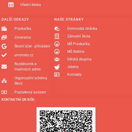
Úřední deska
DALŠÍ ODKAZY
NAŠE STRÁNKY
Praskačka
Domovská stránka
Základní škola
Zonerama
MŠ Praskačka
Školní účet - přihlášení
MŠ Sedlice
umimeto.cz
Dětská skupina
Rozdělovník e-
Jídelny
mailových adres
Kontakty
Organizační schéma
školy
Poplatkový asistent
KONTAKTNÍ QR KÓD