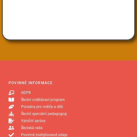
POVINNÉ INFORMACE
GDPR
Školní vzdělávací program
Poradna pro rodiče a děti
Školní speciální pedagogog
Výroční zprávy
Školská rada
Povinně zveřejňované údaje