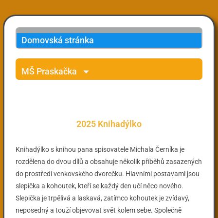
Domovská stránka
MŠ Praskačka
2025 Knihadýlko
Knihadýlko s knihou pana spisovatele Michala Černíka je
rozdělena do dvou dílů a obsahuje několik příběhů zasazených
do prostředí venkovského dvorečku. Hlavními postavami jsou
slepička a kohoutek, kteří se každý den učí něco nového.
Slepička je trpělivá a laskavá, zatímco kohoutek je zvídavý,
neposedný a touží objevovat svět kolem sebe. Společně