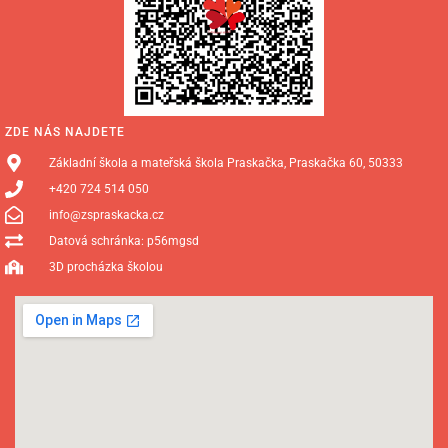
ZDE NÁS NAJDETE
Základní škola a mateřská škola Praskačka, Praskačka 60, 50333
+420 724 514 050
info@zspraskacka.cz
Datová schránka: p56mgsd
3D procházka školou